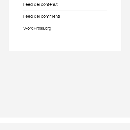
Feed dei contenuti
Feed dei commenti
WordPress.org
Copyright © 2015-2020 R.T.S. NEW GROUP – Ing.Leonarda