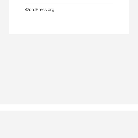
WordPress.org
Copyright © 2015-2020 R.T.S. NEW GROUP – Ing.Leonarda
Falcone – Ing.Raffaele Adolfo Palena. Tutti i diritti
riservati.
Realizzazione Siti Web by AP